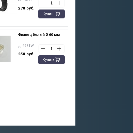
сб. 9097
270
руб.
Купить
Фланец белый Ø 60 мм
д. 4931W
250
руб.
Купить