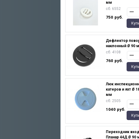
мм
сб. 6552
750
руб.
Куп
Дефлектор пово
наклонный Ø 90 
сб. 4108
760
руб.
Куп
Люк инспекцион
катеров и яхт Ø 18
мм
сб. 2505
1040
руб.
Куп
Переходник вхо
Планар 44Д Ø 90