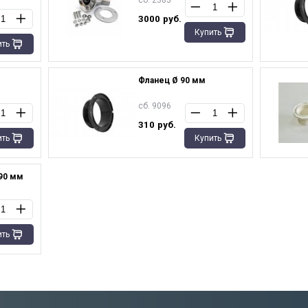
сб. 2385
3000
руб.
Купить
ить
Фланец Ø 90 мм
сб. 9096
310
руб.
ить
Купить
90 мм
ить