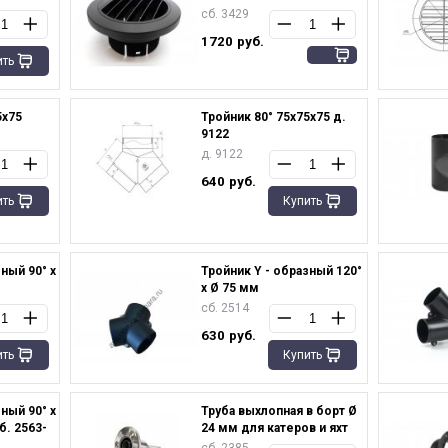
сб. 3429
1720
руб.
ить
5х75
Тройник 80° 75х75х75 д.
9122
д. 9122
640
руб.
ить
Купить
ный 90° х
Тройник Y - образный 120°
х Ø 75 мм
сб. 2514
630
руб.
ить
Купить
ный 90° х
Труба выхлопная в борт Ø
б. 2563-
24 мм для катеров и яхт