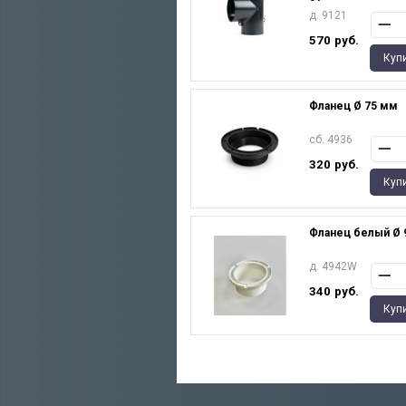
д. 9121
570
руб.
Куп
Фланец Ø 75 мм
сб. 4936
320
руб.
Куп
Фланец белый Ø 
д. 4942W
340
руб.
Куп