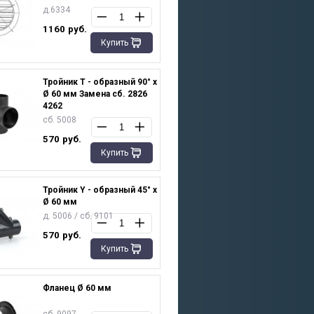
д.6334
1160
руб.
Купить
Тройник T - образный 90° х
Ø 60 мм Замена сб. 2826
4262
сб. 5008
570
руб.
Купить
Тройник Y - образный 45° х
Ø 60 мм
д. 5006 / сб. 9101
570
руб.
Купить
Фланец Ø 60 мм