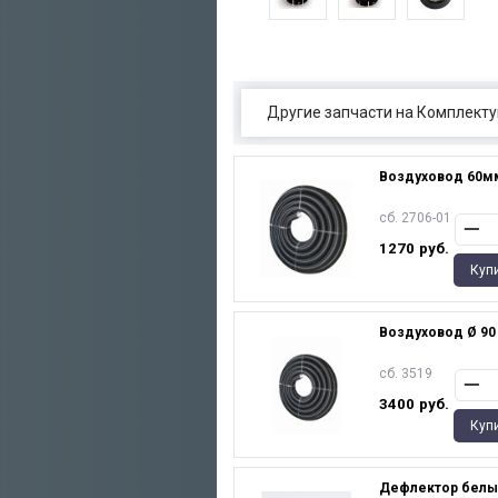
Другие запчасти на Комплекту
Воздуховод 60мм
сб. 2706-01
1270
руб.
Куп
Воздуховод Ø 90 
сб. 3519
3400
руб.
Куп
Дефлектор белый