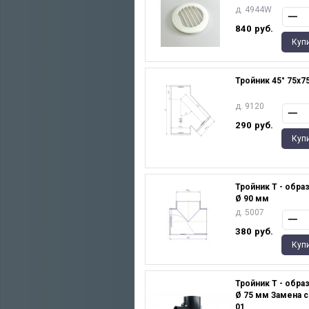
д. 4944W
840
руб.
Куп
Тройник 45° 75х7
д. 9120
290
руб.
Куп
Тройник T - образ
Ø 90 мм
д. 5007
380
руб.
Куп
Тройник Т - образ
Ø 75 мм Замена с
01