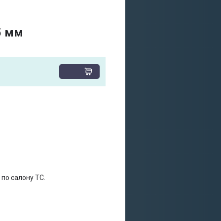
5 мм
по салону ТС.