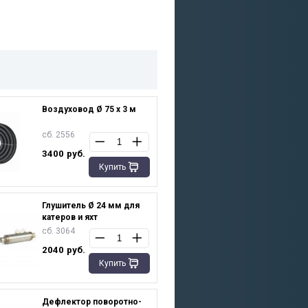
Воздуховод Ø 75 х 3 м
сб. 2556
3400
руб.
Купить
Глушитель Ø 24 мм для
катеров и яхт
сб. 3064
2040
руб.
Купить
Дефлектор поворотно-