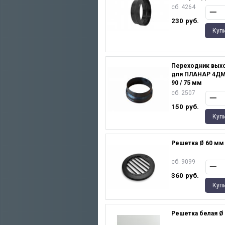
сб. 4264
230
руб.
Куп
Переходник вых
для ПЛАНАР 4ДМ
90 / 75 мм
сб. 2507
150
руб.
Куп
Решетка Ø 60 мм
сб. 9099
360
руб.
Куп
Решетка белая Ø