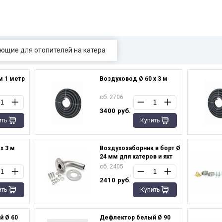
ющие для отопителей на катера
 1 метр
Воздуховод Ø 60 х 3 м
сб. 2706
3400
руб.
ить
Купить
х 3 м
Воздухозаборник в борт Ø
24 мм для катеров и яхт
сб. 2405
2410
руб.
ить
Купить
 Ø 60
Дефлектор белый Ø 90