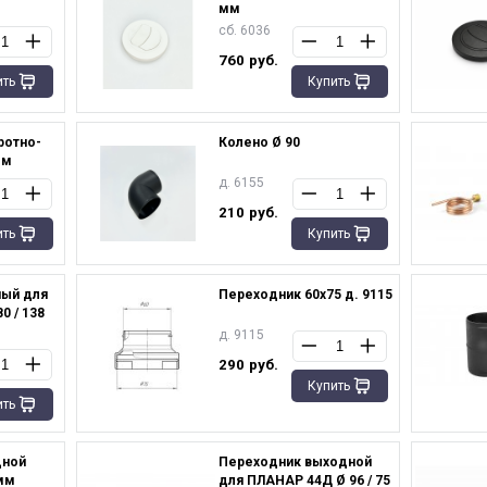
мм
сб. 6036
760
руб.
ить
Купить
ротно-
Колено Ø 90
мм
д. 6155
210
руб.
ить
Купить
ный для
Переходник 60х75 д. 9115
0 / 138
д. 9115
290
руб.
Купить
ить
дной
Переходник выходной
 мм
для ПЛАНАР 44Д Ø 96 / 75