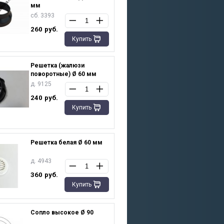
мм
сб. 3393
260
руб.
Купить
Решетка (жалюзи
поворотные) Ø 60 мм
д. 9125
240
руб.
Купить
Решетка белая Ø 60 мм
д. 4943
360
руб.
Купить
Сопло высокое Ø 90