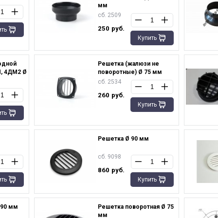
мм
сб. 2509
250
руб.
ить
Купить
одной
Решетка (жалюзи не
, 4ДМ2 Ø
поворотные) Ø 75 мм
сб. 2534
260
руб.
Купить
ить
Решетка Ø 90 мм
сб. 9098
860
руб.
ить
Купить
 90 мм
Решетка поворотная Ø 75
мм