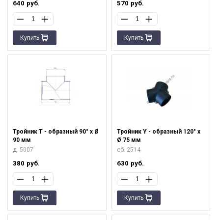
640
руб.
570
руб.
Купить
Купить
Тройник T - образный 90° х Ø
Тройник Y - образный 120° х
90 мм
Ø 75 мм
д. 5007
сб. 2514
380
руб.
630
руб.
Купить
Купить