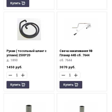
Купить
Рукав ( тосольный шланг с
Свеча накаливания 9В
углами) 2500*20
Планар 44Б сб. 7644
д. 1890
сб. 7644
1450
руб.
3070
руб.
Купить
Купить