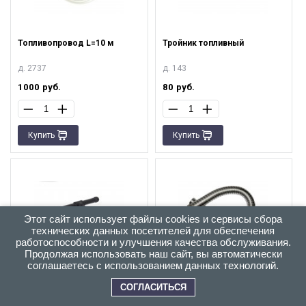
Топливопровод L=10 м
Тройник топливный
д. 2737
д. 143
1000
руб.
80
руб.
Купить
Купить
Этот сайт использует файлы cookies и сервисы сбора
технических данных посетителей для обеспечения
работоспособности и улучшения качества обслуживания.
Продолжая использовать наш сайт, вы автоматически
соглашаетесь с использованием данных технологий.
Тройник топливный
Труба выхлопная L=0,8 м Ø
38 мм
СОГЛАСИТЬСЯ
д. 387
д. 2245