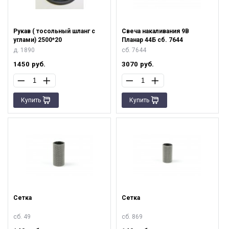
Рукав ( тосольный шланг с
Свеча накаливания 9В
углами) 2500*20
Планар 44Б сб. 7644
д. 1890
сб. 7644
1450
руб.
3070
руб.
Купить
Купить
Сетка
Сетка
сб. 49
сб. 869