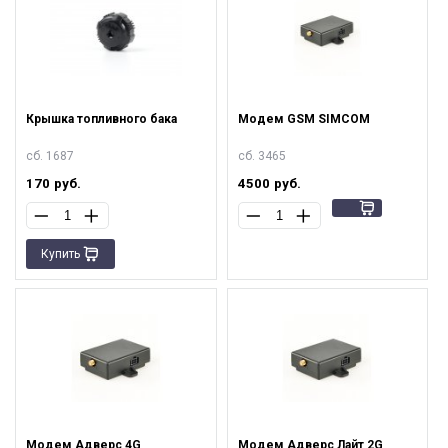
Крышка топливного бака
Модем GSM SIMCOM
сб. 1687
сб. 3465
170
руб.
4500
руб.
Купить
Модем Адверс 4G
Модем Адверс Лайт 2G