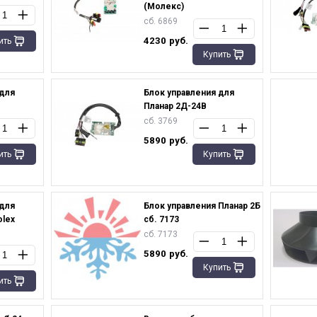
(Молекс)
сб. 6869
4230
руб.
ить
Купить
 для
Блок управления для
Планар 2Д-24В
сб. 3769
5890
руб.
ить
Купить
 для
Блок управления Планар 2Б
olex
сб. 7173
сб. 7173
5890
руб.
Купить
ить