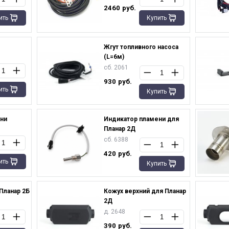
2460
руб.
ить
Купить
Жгут топливного насоса
(L=6м)
сб. 2061
930
руб.
ить
Купить
ни
Индикатор пламени для
Планар 2Д
сб. 6388
420
руб.
ить
Купить
Планар 2Б
Кожух верхний для Планар
2Д
д. 2648
390
руб.