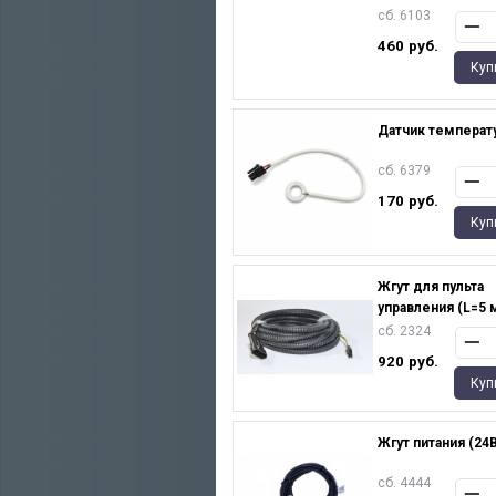
сб. 6103
460
руб.
Куп
Датчик температ
сб. 6379
170
руб.
Куп
Жгут для пульта
управления (L=5 
сб. 2324
920
руб.
Куп
Жгут питания (24В
сб. 4444