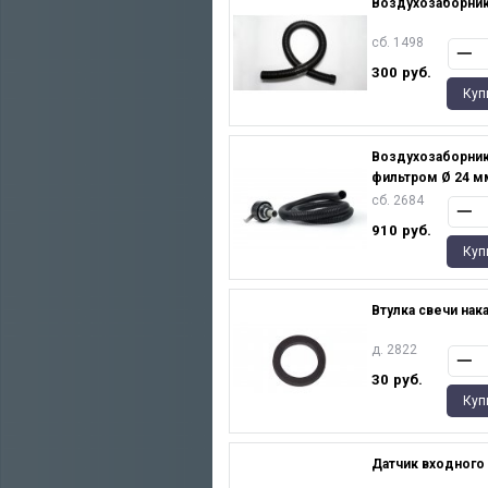
Воздухозаборник
сб. 1498
300
руб.
Куп
Воздухозаборник
фильтром Ø 24 м
сб. 2684
910
руб.
Куп
Втулка свечи нак
д. 2822
30
руб.
Куп
Датчик входного