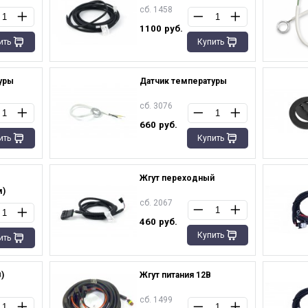
сб. 1458
1100
руб.
ить
Купить
уры
Датчик температуры
сб. 3076
660
руб.
ить
Купить
Жгут переходный
м)
сб. 2067
460
руб.
Купить
ить
)
Жгут питания 12В
сб. 1499