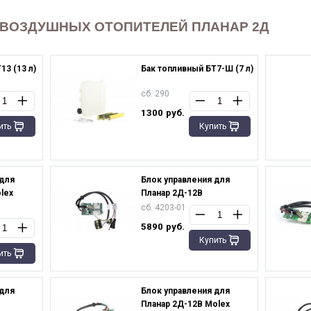
 ВОЗДУШНЫХ ОТОПИТЕЛЕЙ ПЛАНАР 2Д
13 (13 л)
Бак топливный БТ7-Ш (7 л)
сб. 290
1300
руб.
ить
Купить
 для
Блок управления для
lex
Планар 2Д-12В
сб. 4203-01
5890
руб.
Купить
ить
 для
Блок управления для
Планар 2Д-12В Molex