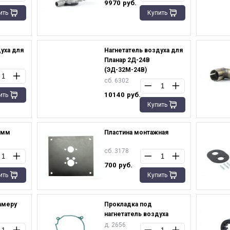
9970
руб.
ить
Купить
уха для
Нагнетатель воздуха для
Планар 2Д-24В
(ЭД-32М-24В)
сб. 6302
10140
руб.
ить
Купить
 мм
Пластина монтажная
сб. 3178
700
руб.
ить
Купить
амеру
Прокладка под
нагнетатель воздуха
д. 2656