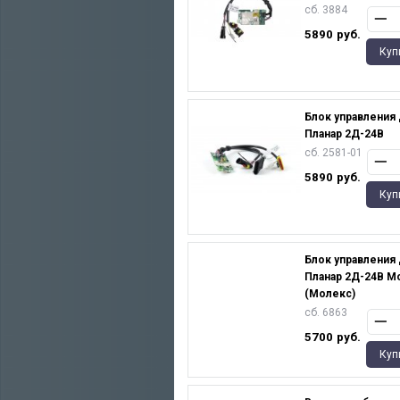
сб. 3884
5890
руб.
Куп
Блок управления
Планар 2Д-24В
сб. 2581-01
5890
руб.
Куп
Блок управления
Планар 2Д-24В M
(Молекс)
сб. 6863
5700
руб.
Куп