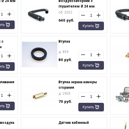
 Ø 24 мм
Воздухозаборник с
глушителем Ø 24 мм
сб. 2552
640
руб.
ить
Купить
 с
Втулка
м
д. 859
80
руб.
Купить
ить
аливания
Втулка экрана камеры
сгорания
д. 2905
70
руб.
ить
Купить
 воздуха
Датчик кабинный