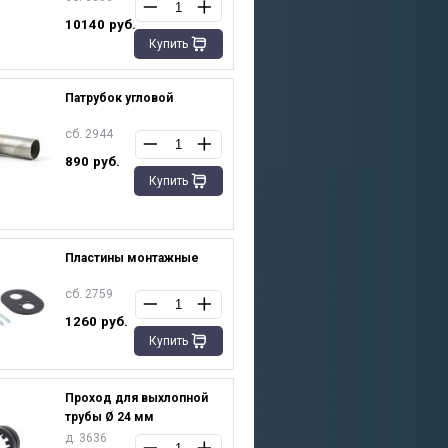
10140
руб.
Купить
Патрубок угловой
сб. 2944
890
руб.
Купить
Пластины монтажные
сб. 2759
1260
руб.
Купить
Проход для выхлопной
трубы Ø 24 мм
д. 3636