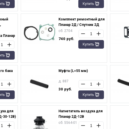
ить
Купить
жный
Комплект ремонтный для
,
Планар 2Д / Спутник 2Д
сб. 2704
а Планар
740
руб.
Купить
ить
го бака
Муфта (L=55 мм)
д. 887
30
руб.
ить
Купить
уха для
Нагнетатель воздуха для
Д-30-12В)
Планар 2Д-12В
сб. 5564-01