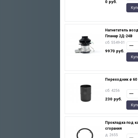
0
руб.
Куп
Нагнетатель возд
Планар 2Д-24В
сб. 5549-01
9970
руб.
Куп
Переходник ø 60
сб. 4256
230
руб.
Куп
Прокладка под к
сгорания
д. 2655