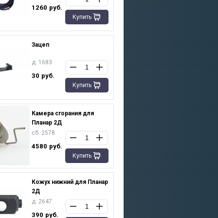
1260
руб.
Купить
Зацеп
д. 1683
30
руб.
Купить
Камера сгорания для
Планар 2Д
сб. 2578
4580
руб.
Купить
Кожух нижний для Планар
2Д
д. 2647
390
руб.