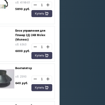
сб. 4198-01
5890
руб.
Купить
Блок управления для
Планар 2Д-24В Molex
(Молекс)
сб. 6363
6000
руб.
Купить
Вентилятор
сб. 2593
640
руб.
Купить