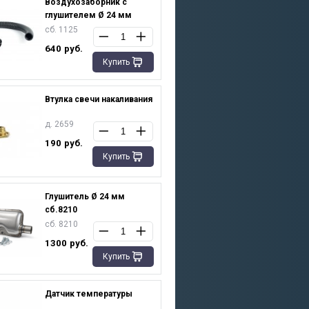
Воздухозаборник с
глушителем Ø 24 мм
сб. 1125
640
руб.
Купить
Втулка свечи накаливания
д. 2659
190
руб.
Купить
Глушитель Ø 24 мм
сб.8210
сб. 8210
1300
руб.
Купить
Датчик температуры