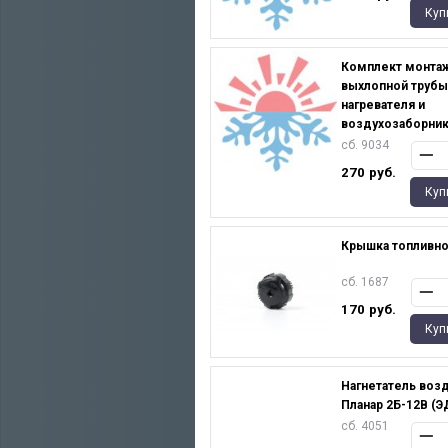
Куп
Комплект монта
выхлопной трубы
нагревателя и
воздухозаборник
сб. 9034
270
руб.
Куп
Крышка топливно
сб. 1687
170
руб.
Куп
Нагнетатель возд
Планар 2Б-12В (Э
сб. 4051