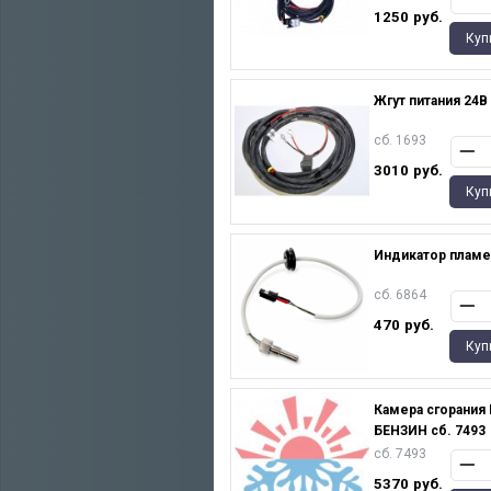
1250
руб.
Куп
Жгут питания 24В
сб. 1693
3010
руб.
Куп
Индикатор пламе
сб. 6864
470
руб.
Куп
Камера сгорания 
БЕНЗИН сб. 7493
сб. 7493
5370
руб.