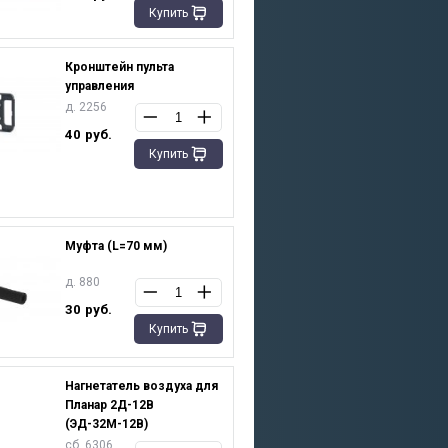
Купить
Кронштейн пульта
управления
д. 2256
40
руб.
Купить
Муфта (L=70 мм)
д. 880
30
руб.
Купить
Нагнетатель воздуха для
Планар 2Д-12В
(ЭД-32М-12В)
сб. 6306