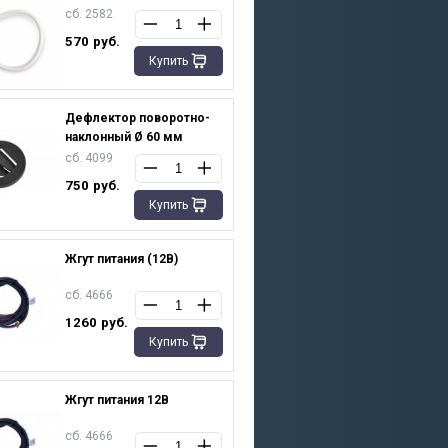
сб. 2582
570
руб.
Купить
Дефлектор поворотно-
наклонный Ø 60 мм
сб. 4099
750
руб.
Купить
Жгут питания (12В)
сб. 4666
1260
руб.
Купить
Жгут питания 12В
сб. 4666