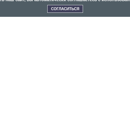
СОГЛАСИТЬСЯ
ПОЧЕМУ ВЫБИРАЮТ НАС?
кция
Гарантия
Различные
Консу
ямую
24 месяца
варианты
спец
водства
оплаты
СЕРВИС И ДОКУМЕНТАЦИЯ
ОПЛАТА И ДОСТАВКА
/