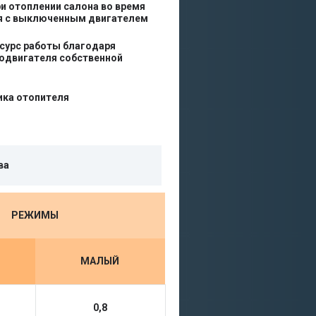
и отоплении салона во время
я с выключенным двигателем
есурс работы благодаря
одвигателя собственной
ика отопителя
ва
РЕЖИМЫ
МАЛЫЙ
0,8