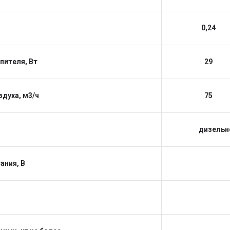
0,24
ителя, Вт
29
духа, м3/ч
75
дизельн
ания, В