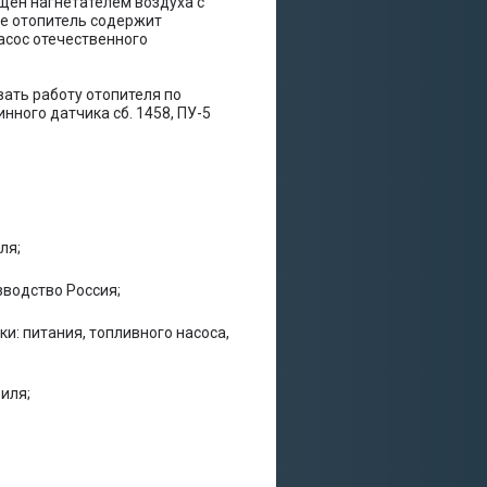
щен нагнетателем воздуха с
е отопитель содержит
асос отечественного
вать работу отопителя по
ного датчика сб. 1458, ПУ-5
ля;
зводство Россия;
: питания, топливного насоса,
иля;