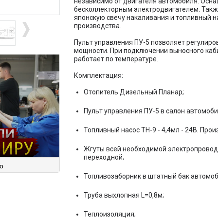
независимо от двигателя автомобиля. Осна
бесколлекторным электродвигателем. Такж
японскую свечу накаливания и топливный н
производства.
Пульт управления ПУ-5 позволяет регулиро
мощности. При подключении выносного кабин
работает по температуре.
Комплектация:
Отопитель Дизельный Планар;
Пульт управления ПУ-5 в салон автомоби
ay
Топливный насос ТН-9 - 4,4мл - 24В. Прои
Жгуты всей необходимой электропроводки
переходной;
ideo
о
Топливозаборник в штатный бак автомоб
Труба выхлопная L=0,8м;
Теплоизоляция;