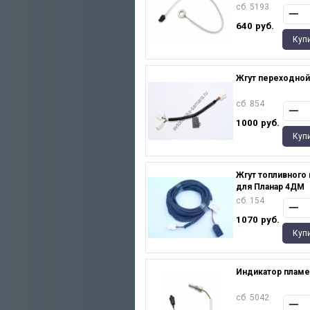
сб. 5193
640
руб.
Куп
Жгут переходной
сб. 854
1000
руб.
Куп
Жгут топливного 
для Планар 4ДМ
сб. 154
1070
руб.
Куп
Индикатор пламе
сб. 5042