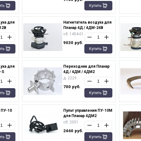
ить
Купить
уха для
Нагнетатель воздуха для
12В
Планар 4Д / 4ДМ-24В
сб. 1454-01
9030
руб.
ить
Купить
уха для
Переходник для Планар
-S
4Д / 4ДМ / 4ДМ2
д. 2229
700
руб.
ить
Купить
 ПУ-10
Пульт управления ПУ-10М
для Планар 4ДМ2
сб. 2051
2460
руб.
ить
Купить