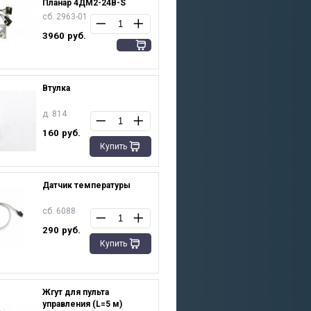
Планар 4ДМ2-24В-S
сб. 2963-01
3960
руб.
Втулка
д. 814
160
руб.
Купить
Датчик температуры
сб. 6088
290
руб.
Купить
Жгут для пульта
управления (L=5 м)