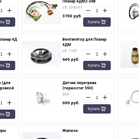
S
Планар 4ДМ2-24В
сб. 2043-01
3700
руб.
ить
Купить
Планар 4Д
Вентилятор для Планар
4ДМ
сб. 1347
640
руб.
ить
Купить
 (для
Датчик перегрева
ировкой
(термостат 55H)
55H
690
руб.
Купить
ить
уры
Жалюзи