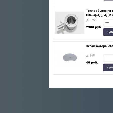
Теплообменник 
Планар 4Д / 4ДМ 
д. 3755
2900
руб.
Куп
Экран камеры сг
д. 868
40
руб.
Куп