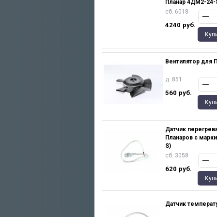
Планар 4ДМ2-24-
сб. 6018
4240
руб.
Куп
Вентилятор для 
д. 851
560
руб.
Куп
Датчик перегрева
Планаров с марк
S)
сб. 3058
620
руб.
Куп
Датчик температ