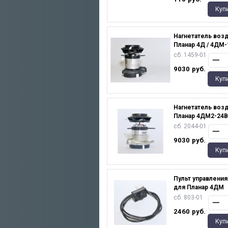
Куп
Нагнетатель возд
Планар 4Д / 4ДМ-
сб. 1459-01
9030
руб.
Куп
Нагнетатель возд
Планар 4ДМ2-24В
сб. 2044-01
9030
руб.
Куп
Пульт управления
для Планар 4ДМ
сб. 803-01
2460
руб.
Куп