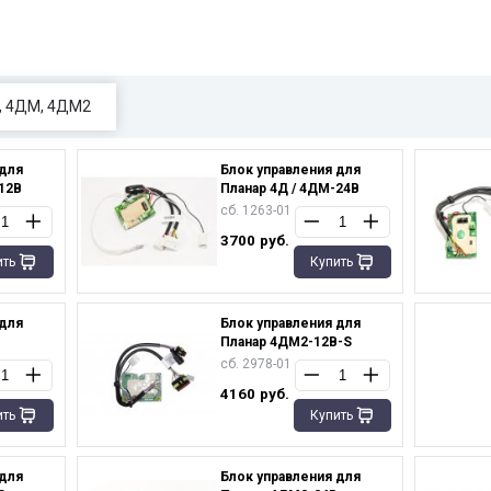
Д, 4ДМ, 4ДМ2
 для
Блок управления для
12В
Планар 4Д / 4ДМ-24В
сб. 1263-01
3700
руб.
ить
Купить
 для
Блок управления для
Планар 4ДМ2-12В-S
сб. 2978-01
4160
руб.
ить
Купить
 для
Блок управления для