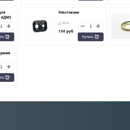
для
Уплотнение
/ 4ДМ2
д. 804
150
руб.
ить
Купить
орания
ить