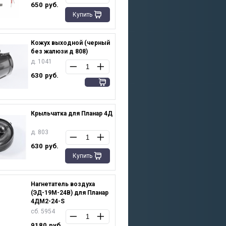
650
руб.
Купить
Кожух выходной (черный
без жалюзи д 808)
д. 1041
630
руб.
Крыльчатка для Планар 4Д
д. 803
630
руб.
Купить
Нагнетатель воздуха
(ЭД-19М-24В) для Планар
4ДМ2-24-S
сб. 5954
9180
руб.