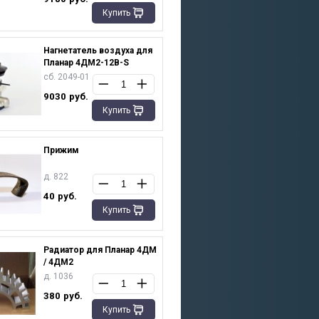
Купить
Нагнетатель воздуха для
Планар 4ДМ2-12В-S
сб. 2049-01
9030
руб.
Купить
Прижим
д. 822
40
руб.
Купить
Радиатор для Планар 4ДМ
/ 4ДМ2
д. 1036
380
руб.
Купить