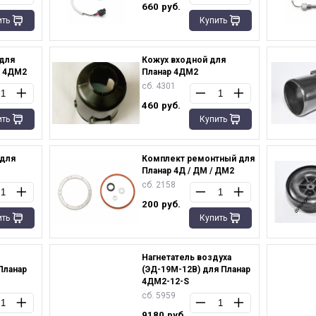
660
руб.
ить
Купить
 для
Кожух входной для
/ 4ДМ2
Планар 4ДМ2
сб. 4301
460
руб.
ить
Купить
для
Комплект ремонтный для
Планар 4Д / ДМ / ДМ2
сб. 2158
200
руб.
ить
Купить
Нагнетатель воздуха
Планар
(ЭД-19М-12В) для Планар
4ДМ2-12-S
сб. 5959
9180
руб.