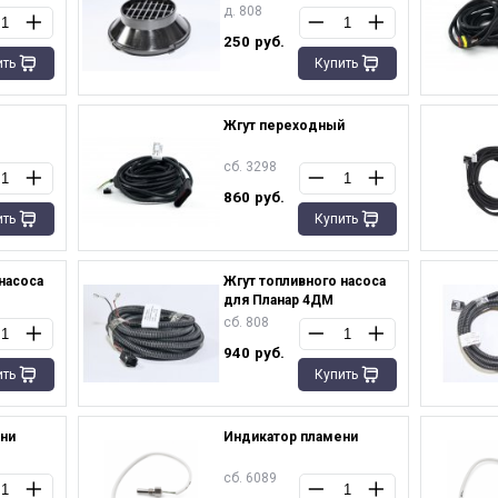
д. 808
250
руб.
ить
Купить
Жгут переходный
сб. 3298
860
руб.
ить
Купить
насоса
Жгут топливного насоса
для Планар 4ДМ
сб. 808
940
руб.
ить
Купить
ни
Индикатор пламени
сб. 6089