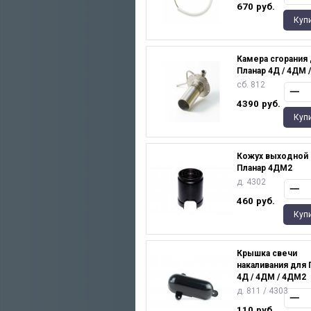
670
руб.
Куп
Камера сгорания
Планар 4Д / 4ДМ 
сб. 812
4390
руб.
Куп
Кожух выходной 
Планар 4ДМ2
д. 4302
460
руб.
Куп
Крышка свечи
накаливания для 
4Д / 4ДМ / 4ДМ2
д. 811 / 4303
110
руб.