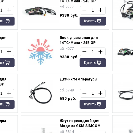
 GP
14TC-Мини - 24В GP
сб. 2777
9330
руб.
ить
Купить
 для
Блок управления для
14ТС-Мини - 24В GP
сб. 4077
9330
руб.
ить
Купить
 для
Датчик температуры
 GP
сб. 6749
680
руб.
ить
Купить
уры
Жгут переходной для
Модема GSM SIMCOM
сб. 3814