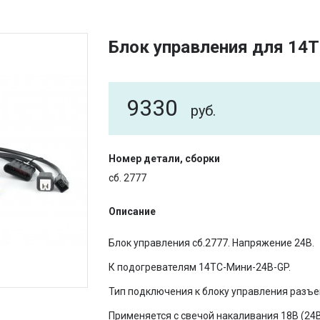
Блок управления для 14T
9330
руб.
Номер детали, сборки
сб. 2777
Описание
Блок управления сб.2777. Напряжение 24В.
К подогревателям 14TC-Мини-24В-GP.
Тип подключения к блоку управления разъе
Применяется с свечой накаливания 18В (24В