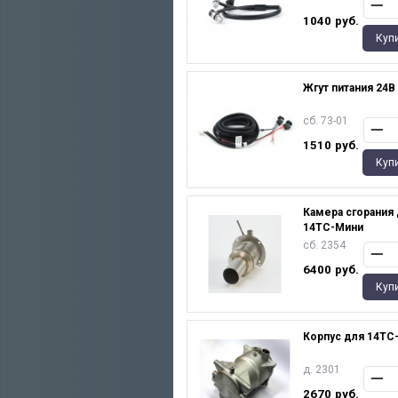
1040
руб.
Куп
Жгут питания 24В
сб. 73-01
1510
руб.
Куп
Камера сгорания
14ТС-Мини
сб. 2354
6400
руб.
Куп
Корпус для 14TC
д. 2301
2670
руб.