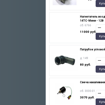
Куп
Нагнетатель возд
14TC-Мини - 12В
сб. 6766
11000
руб.
Куп
Патрубок углово
д. 149
80
руб.
Куп
Свеча накаливания
сб. 3000-01
3070
руб.
Куп