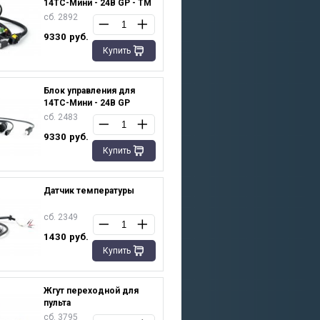
14TC-Мини - 24В GP - TM
сб. 2892
9330
руб.
Купить
Блок управления для
14ТС-Мини - 24В GP
сб. 2483
9330
руб.
Купить
Датчик температуры
сб. 2349
1430
руб.
Купить
Жгут переходной для
пульта
сб. 3795