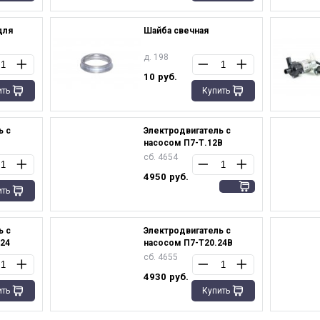
для
Шайба свечная
д. 198
10
руб.
ить
Купить
ь с
Электродвигатель с
насосом П7-Т.12В
сб. 4654
4950
руб.
ить
ь с
Электродвигатель с
24
насосом П7-Т20.24В
сб. 4655
4930
руб.
ить
Купить