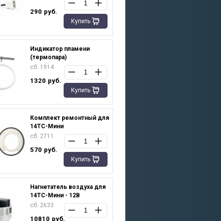
290
руб.
Купить
Индикатор пламени
(термопара)
сб. 1914
1320
руб.
Купить
Комплект ремонтный для
14TC-Мини
сб. 2711
570
руб.
Купить
Нагнетатель воздуха для
14TC-Мини - 12В
сб. 2633
10810
руб.