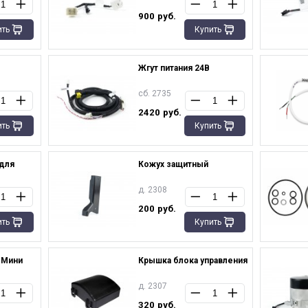
900
руб.
ить
Купить
Жгут питания 24В
сб. 2735
2420
руб.
ить
Купить
 для
Кожух защитный
д. 2308
200
руб.
ить
Купить
-Мини
Крышка блока управления
д. 2307
320
руб.