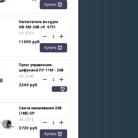
Купить
Нагнетатель воздуха
НВ-5М-24В сб. 6751
Сб. 6751
11000
руб.
Купить
Пульт управления
цифровой ПУ-11М - 24В
сб. 2740
2240
руб.
Свеча накаливания 24В
(18В) GP
сб. 2375
3720
руб.
Купить