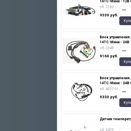
14TC-Мини - 12В
сб. 2782
9330
руб.
Куп
Блок управления
14ТС-Мини - 24В
сб. 2348
9160
руб.
Куп
Блок управления
14ТС-Мини - 24В
сб. 4037-01
9330
руб.
Куп
Датчик температ
сб. 3470