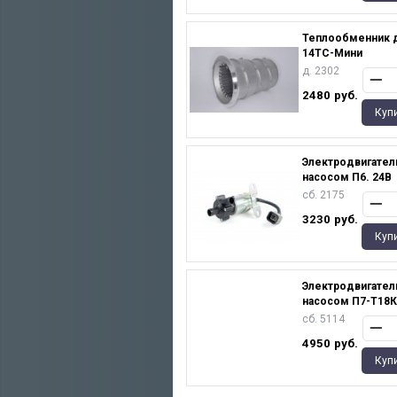
Теплообменник 
14ТС-Мини
д. 2302
2480
руб.
Куп
Электродвигател
насосом П6. 24В
сб. 2175
3230
руб.
Куп
Электродвигател
насосом П7-Т18К
сб. 5114
4950
руб.
Куп