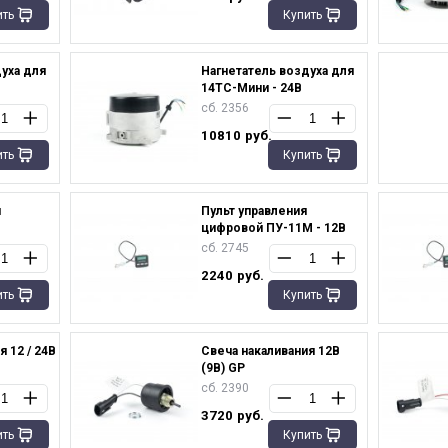
ить
Купить
уха для
Нагнетатель воздуха для
14TC-Мини - 24В
сб. 2356
10810
руб.
ить
Купить
й
Пульт управления
цифровой ПУ-11М - 12В
сб. 2745
2240
руб.
ить
Купить
 12 / 24В
Свеча накаливания 12В
(9В) GP
сб. 2390
3720
руб.
ить
Купить