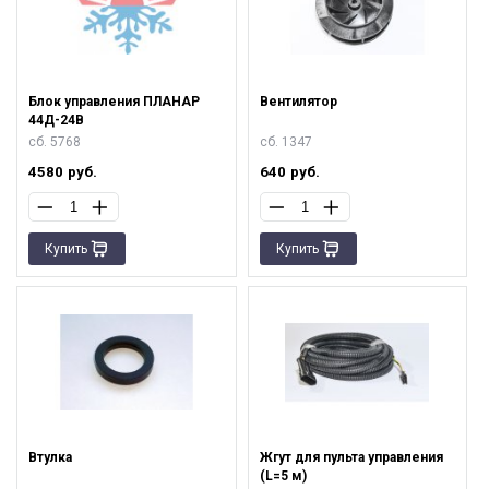
Блок управления ПЛАНАР
Вентилятор
44Д-24В
сб. 5768
сб. 1347
4580
руб.
640
руб.
Купить
Купить
Втулка
Жгут для пульта управления
(L=5 м)