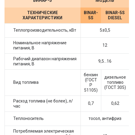
БИНАР-5
МОДЕЛЬ
ТЕХНИЧЕСКИЕ
BINAR-
BINAR-5S
ХАРАКТЕРИСТИКИ
5S
DIESEL
Теплопроизводительность, кВт
5±0,5
Номинальное напряжение
12
питания, В
Рабочий диапазон напряжения
9,5...16
питания, В
бензин
дизельное
(ГОСТ
Вид топлива
топливо
Р
(ГОСТ 305)
51105)
Расход топлива (не более), л/
0,7
0,62
час
Теплоноситель
тосол, антифриз
Потребляемая электрическая