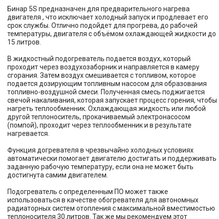
Бинар 5S предназначен для предварительного нагрева
двигателя , что исключает холодный запуск и продлевает его
срок службы. Отлично подойдет для прогрева, до рабочей
температуры, двигателя с объёмом охлаждающей жидкости до
15 литров.
В жидкостный подогреватель подается воздух, который
проходит через воздухозаборник и направляется в камеру
сгорания. Затем воздух смешивается с топливом, которое
подается дозирующим топливным насосом для образования
топливно-воздушной смеси. Полученная смесь поджигается
свечой накаливания, которая запускает процесс горения, чтобы
нагреть теплообменник. Охлаждающая жидкость или любой
другой теплоноситель, прокачиваемый электронасосом
(помпой), проходит через теплообменник и в результате
нагревается.
Функция догревателя в чрезвычайно холодных условиях
автоматически помогает двигателю достигать и поддерживать
заданную рабочую температуру, если она не может быть
достигнута самим двигателем.
Подогреватель с определенным ПО может также
использоваться в качестве обогревателя для автономных
радиаторных систем отопления с максимальной вместимостью
теплоносителя 30 литров. Так же мы рекомендуем этот